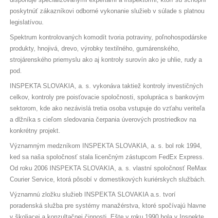
poskytnúť zákazníkovi odborné vykonanie služieb v súlade s platnou
legislatívou.
Spektrum kontrolovaných komodít tvoria potraviny, poľnohospodárske
produkty, hnojivá, drevo, výrobky textilného, gumárenského,
strojárenského priemyslu ako aj kontroly surovín ako je uhlie, rudy a
pod.
INSPEKTA SLOVAKIA, a. s. vykonáva taktiež kontroly investičných
celkov, kontroly pre poisťovacie spoločnosti, spolupráca s bankovým
sektorom, kde ako nezávislá tretia osoba vstupuje do vzťahu veriteľa
a dlžníka s cieľom sledovania čerpania úverových prostriedkov na
konkrétny projekt.
Významným medzníkom INSPEKTA SLOVAKIA, a. s. bol rok 1994,
ked sa naša spoločnosť stala licenčným zástupcom FedEx Express.
Od roku 2006 INSPEKTA SLOVAKIA, a. s. vlastní spoločnosť ReMax
Courier Service, ktorá pôsobí v domestikových kuriérskych službách.
Významnú zložku služieb INSPEKTA SLOVAKIA a.s. tvorí
poradenská služba pre systémy manažérstva, ktoré spočívajú hlavne
v školiacej a konzultačnej činnosti. Ešte v roku 1990 bola v Inspekte