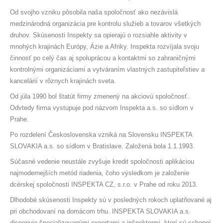
Od svojho vzniku pôsobila naša spoločnosť ako nezávislá
medzinárodná organizácia pre kontrolu služieb a tovarov všetkých
druhov. Skúsenosti Inspekty sa opierajú o rozsiahle aktivity v
mnohých krajinách Európy, Ázie a Afriky. Inspekta rozvíjala svoju
činnosť po celý čas aj spoluprácou a kontaktmi so zahraničnými
kontrolnými organizáciami a vytváraním vlastných zastupiteľstiev a
kancelárií v rôznych krajinách sveta.
Od júla 1990 bol štatút firmy zmenený na akciovú spoločnosť.
Odvtedy firma vystupuje pod názvom Inspekta a.s. so sídlom v
Prahe.
Po rozdelení Československa vzniká na Slovensku INSPEKTA
SLOVAKIA a.s. so sídlom v Bratislave. Založená bola 1.1.1993.
Súčasné vedenie neustále zvyšuje kredit spoločnosti aplikáciou
najmodernejších metód riadenia, čoho výsledkom je založenie
dcérskej spoločnosti INSPEKTA CZ, s.r.o. v Prahe od roku 2013.
Dlhodobé skúsenosti Inspekty sú v posledných rokoch uplatňované aj
pri obchodovaní na domácom trhu. INSPEKTA SLOVAKIA a.s.
disponuje špecializovanými expertami a inšpektormi, ktorí sú schopní