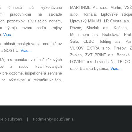
lné činnosti sú vykonávané
MARTINMETAL s.r.o. Martin, VSŽ
ými pracovníkmi na základe
s.r.o. Tornaľa, Liptovské strojá
ých poznatkov súvisiacich noriem,
Liptovský Mikuláš, LR Crystal a.s.
a týkajú tovaru podľa krajiny
Rovne, Slovlak a.s. Košeca, S
a.
Viac...
Metalchem a.s. Bratislava, ProC
Šaľa, CEBO Holding a.s. Part
 oblasti poskytovania certifikátov
VUKOV EXTRA s.r.o. Prešov, Ž
 a GOST-U.
Viac...
Zvolen, ZVT PRINT a.s. Banská B
A, a.s. ponúka svojich špičkových
LOVINIT a.s. Lovinobaňa, TELCO
íkov z radov kvalifikovaných
s.r.o. Banská Bystrica,
Viac...
ov pre dozorné, inšpekčné a servisné
i pri výstavbe a rekonštrukciách.
ie o súkromí
|
Podmienky používania