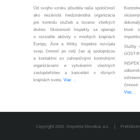
Od svojho vzniku pôsobila naša spoločnosť
Kontro
ako nezávislá medzinárodná organizácia
skúsen
pre kontrolu služieb a tovarov všetkých
dokonal
druhov. Skúsenosti Inspekty sa opierajú
ktoré s
o rozsiahle aktivity v mnohých krajinách
importér
Európy, Ázie a Afriky. Inspekta rozvíjala
Služby v
svoju činnosť po celý čas aj spoluprácou
GOST-R
a kontaktmi so zahraničnými kontrolnými
INSPEKT
organizáciami a vytváraním vlastných
odborn
zastupiteľstiev a kancelárií v rôznych
inžinier
krajinách sveta.
Viac ...
činnost
Viac...
Copyright 2026 - Inspekta Slovakia, a.s.
|
Prehlásen