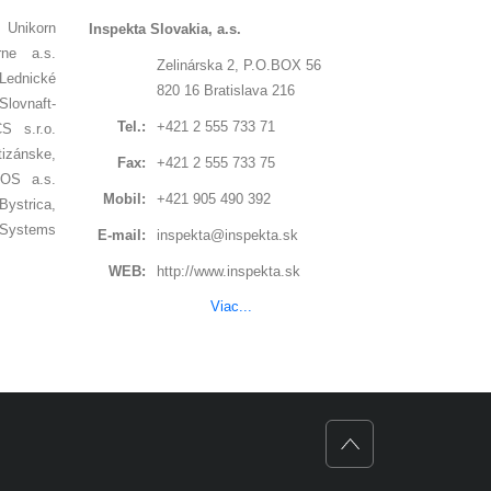
 Unikorn
Inspekta Slovakia, a.s.
rne a.s.
Zelinárska 2, P.O.BOX 56
 Lednické
820 16 Bratislava 216
lovnaft-
Tel.:
+421 2 555 733 71
S s.r.o.
izánske,
Fax:
+421 2 555 733 75
OS a.s.
Mobil:
+421 905 490 392
ystrica,
 Systems
E-mail:
inspekta@inspekta.sk
WEB:
http://www.inspekta.sk
Viac...