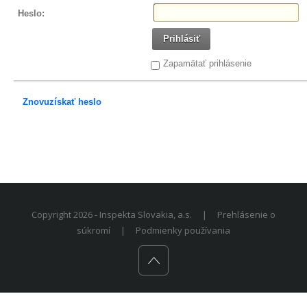
Heslo:
Prihlásiť
Zapamätať prihlásenie
Znovuzískať heslo
Copyright 2026 - Inspekta Slovakia, a.s.
|
Prehlásenie o
súkromí
|
Podmienky používania